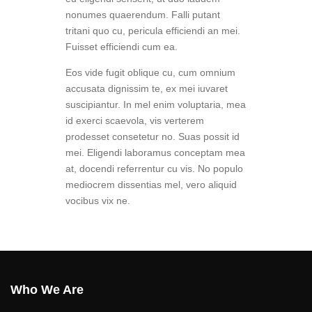
nonumes quaerendum. Falli putant
tritani quo cu, pericula efficiendi an mei.
Fuisset efficiendi cum ea.
Eos vide fugit oblique cu, cum omnium
accusata dignissim te, ex mei iuvaret
suscipiantur. In mel enim voluptaria, mea
id exerci scaevola, vis verterem
prodesset consetetur no. Suas possit id
mei. Eligendi laboramus conceptam mea
at, docendi referrentur cu vis. No populo
mediocrem dissentias mel, vero aliquid
vocibus vix ne.
Who We Are