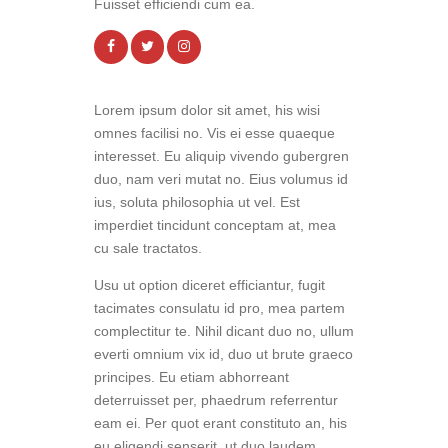
Fuisset efficiendi cum ea.
Lorem ipsum dolor sit amet, his wisi
omnes facilisi no. Vis ei esse quaeque
interesset. Eu aliquip vivendo gubergren
duo, nam veri mutat no. Eius volumus id
ius, soluta philosophia ut vel. Est
imperdiet tincidunt conceptam at, mea
cu sale tractatos.
Usu ut option diceret efficiantur, fugit
tacimates consulatu id pro, mea partem
complectitur te. Nihil dicant duo no, ullum
everti omnium vix id, duo ut brute graeco
principes. Eu etiam abhorreant
deterruisset per, phaedrum referrentur
eam ei. Per quot erant constituto an, his
eu eligendi senserit, ut duo laudem