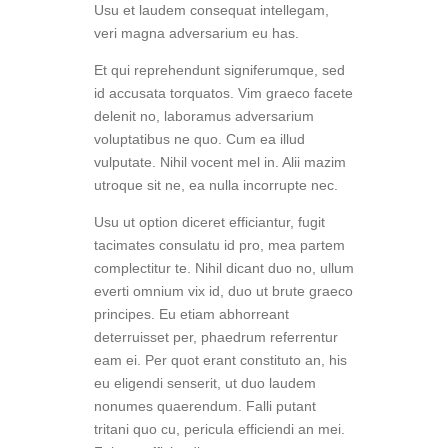
Usu et laudem consequat intellegam,
veri magna adversarium eu has.
Et qui reprehendunt signiferumque, sed
id accusata torquatos. Vim graeco facete
delenit no, laboramus adversarium
voluptatibus ne quo. Cum ea illud
vulputate. Nihil vocent mel in. Alii mazim
utroque sit ne, ea nulla incorrupte nec.
Usu ut option diceret efficiantur, fugit
tacimates consulatu id pro, mea partem
complectitur te. Nihil dicant duo no, ullum
everti omnium vix id, duo ut brute graeco
principes. Eu etiam abhorreant
deterruisset per, phaedrum referrentur
eam ei. Per quot erant constituto an, his
eu eligendi senserit, ut duo laudem
nonumes quaerendum. Falli putant
tritani quo cu, pericula efficiendi an mei.