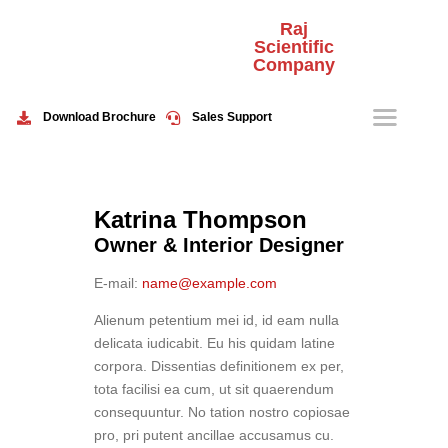
Raj
Scientific
Company
HOME
ABOUT US
Download Brochure
Sales Support
PRODUCTS
EVENTS
CONTACT US
Katrina Thompson
Owner & Interior Designer
E-mail:
name@example.com
Alienum petentium mei id, id eam nulla
delicata iudicabit. Eu his quidam latine
corpora. Dissentias definitionem ex per,
tota facilisi ea cum, ut sit quaerendum
consequuntur. No tation nostro copiosae
pro, pri putent ancillae accusamus cu.